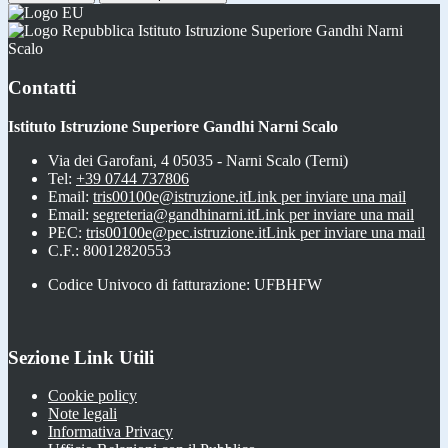
Istituto Istruzione Superiore Gandhi Narni
Scalo
Contatti
Istituto Istruzione Superiore Gandhi Narni Scalo
Via dei Garofani, 4 05035 - Narni Scalo (Terni)
Tel:
+39 0744 737806
Email:
tris00100e@istruzione.it
Link per inviare una mail
Email:
segreteria@gandhinarni.it
Link per inviare una mail
PEC:
tris00100e@pec.istruzione.it
Link per inviare una mail
C.F.: 80012820553
Codice Univoco di fatturazione: UFBHFW
Sezione Link Utili
Cookie policy
Note legali
Informativa Privacy