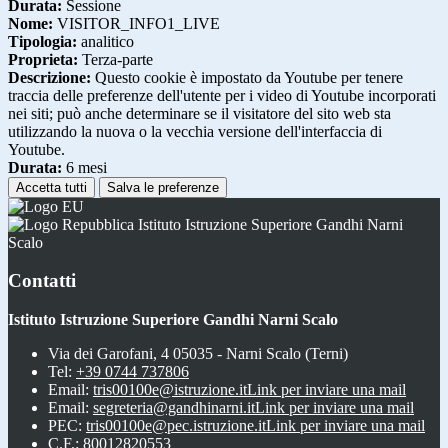
Durata:
Sessione
Nome:
VISITOR_INFO1_LIVE
Tipologia:
analitico
Proprieta:
Terza-parte
Descrizione:
Questo cookie è impostato da Youtube per tenere
traccia delle preferenze dell'utente per i video di Youtube incorporati
nei siti; può anche determinare se il visitatore del sito web sta
utilizzando la nuova o la vecchia versione dell'interfaccia di
Youtube.
Durata:
6 mesi
Accetta tutti
Salva le preferenze
Istituto Istruzione Superiore Gandhi Narni
Scalo
Contatti
Istituto Istruzione Superiore Gandhi Narni Scalo
Via dei Garofani, 4 05035 - Narni Scalo (Terni)
Tel:
+39 0744 737806
Email:
tris00100e@istruzione.it
Link per inviare una mail
Email:
segreteria@gandhinarni.it
Link per inviare una mail
PEC:
tris00100e@pec.istruzione.it
Link per inviare una mail
C.F.: 80012820553