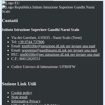
Istituto Istruzione Superiore Gandhi Narni
Scalo
Contatti
Istituto Istruzione Superiore Gandhi Narni Scalo
Via dei Garofani, 4 05035 - Narni Scalo (Terni)
Tel:
+39 0744 737806
Email:
tris00100e@istruzione.it
Link per inviare una mail
Email:
segreteria@gandhinarni.it
Link per inviare una mail
PEC:
tris00100e@pec.istruzione.it
Link per inviare una mail
C.F.: 80012820553
Codice Univoco di fatturazione: UFBHFW
Sezione Link Utili
Cookie policy
Note legali
Informativa Privacy