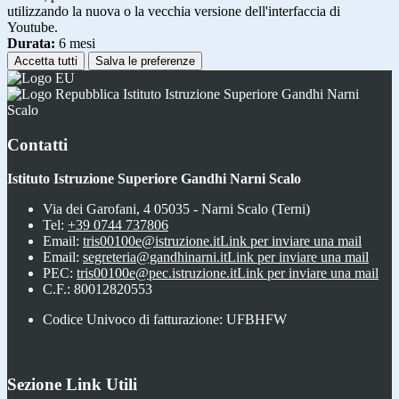
utilizzando la nuova o la vecchia versione dell'interfaccia di
Youtube.
Durata:
6 mesi
Accetta tutti
Salva le preferenze
Istituto Istruzione Superiore Gandhi Narni
Scalo
Contatti
Istituto Istruzione Superiore Gandhi Narni Scalo
Via dei Garofani, 4 05035 - Narni Scalo (Terni)
Tel:
+39 0744 737806
Email:
tris00100e@istruzione.it
Link per inviare una mail
Email:
segreteria@gandhinarni.it
Link per inviare una mail
PEC:
tris00100e@pec.istruzione.it
Link per inviare una mail
C.F.: 80012820553
Codice Univoco di fatturazione: UFBHFW
Sezione Link Utili