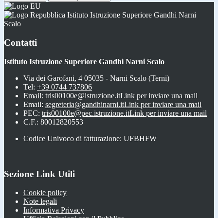
Istituto Istruzione Superiore Gandhi Narni
Scalo
Contatti
Istituto Istruzione Superiore Gandhi Narni Scalo
Via dei Garofani, 4 05035 - Narni Scalo (Terni)
Tel:
+39 0744 737806
Email:
tris00100e@istruzione.it
Link per inviare una mail
Email:
segreteria@gandhinarni.it
Link per inviare una mail
PEC:
tris00100e@pec.istruzione.it
Link per inviare una mail
C.F.: 80012820553
Codice Univoco di fatturazione: UFBHFW
Sezione Link Utili
Cookie policy
Note legali
Informativa Privacy