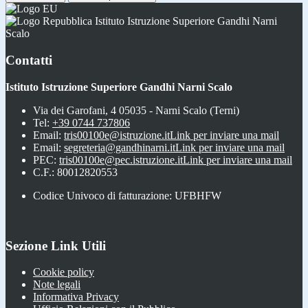
Istituto Istruzione Superiore Gandhi Narni
Scalo
Contatti
Istituto Istruzione Superiore Gandhi Narni Scalo
Via dei Garofani, 4 05035 - Narni Scalo (Terni)
Tel:
+39 0744 737806
Email:
tris00100e@istruzione.it
Link per inviare una mail
Email:
segreteria@gandhinarni.it
Link per inviare una mail
PEC:
tris00100e@pec.istruzione.it
Link per inviare una mail
C.F.: 80012820553
Codice Univoco di fatturazione: UFBHFW
Sezione Link Utili
Cookie policy
Note legali
Informativa Privacy