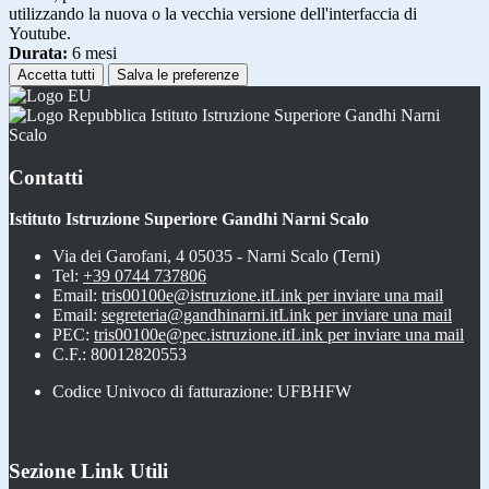
utilizzando la nuova o la vecchia versione dell'interfaccia di
Youtube.
Durata:
6 mesi
Accetta tutti
Salva le preferenze
Istituto Istruzione Superiore Gandhi Narni
Scalo
Contatti
Istituto Istruzione Superiore Gandhi Narni Scalo
Via dei Garofani, 4 05035 - Narni Scalo (Terni)
Tel:
+39 0744 737806
Email:
tris00100e@istruzione.it
Link per inviare una mail
Email:
segreteria@gandhinarni.it
Link per inviare una mail
PEC:
tris00100e@pec.istruzione.it
Link per inviare una mail
C.F.: 80012820553
Codice Univoco di fatturazione: UFBHFW
Sezione Link Utili